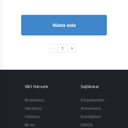
Nästa sida
1
Vårt Närverk
Sajtlänkar
Brusheezy
Erbjudanden
Vecteezy
Annonsera
Videezy
Kundtjänst
Bli en
DMCA