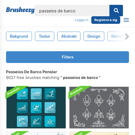
lose
Logga in
Registrera sig
Bakgrund
Textur
Abstrakt
Design
Närbild
Filters
Passeios De Barco Penslar
9027 free brushes matching
passeios de barco