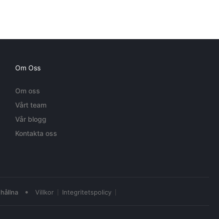
Om Oss
Om oss
Vårt team
Vår blogg
Kontakta oss
•
hållna
Villkor
Integritetspolicy