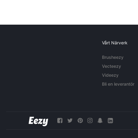
Vårt Närverk
Brusheezy
Vecteezy
Videezy
Bli en leverantör