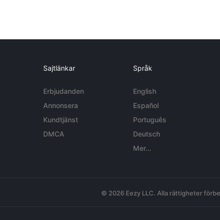
Sajtlänkar
Språk
Erbjudanden
English
Annonsera
Español
Kundtjänst
Português
DMCA
Deutsch
Mer...
© 2026 Eezy LLC. Alla rättigheter förbe