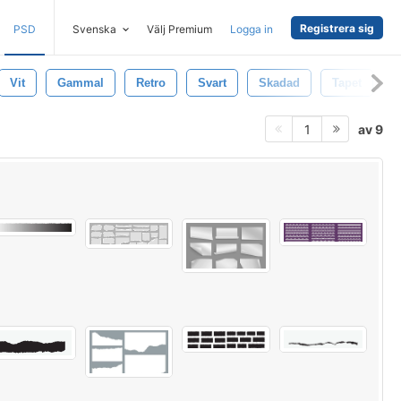
Registrera sig
PSD
Svenska
Välj Premium
Logga in
Vit
Gammal
Retro
Svart
Skadad
Tapet
V
av 9
1