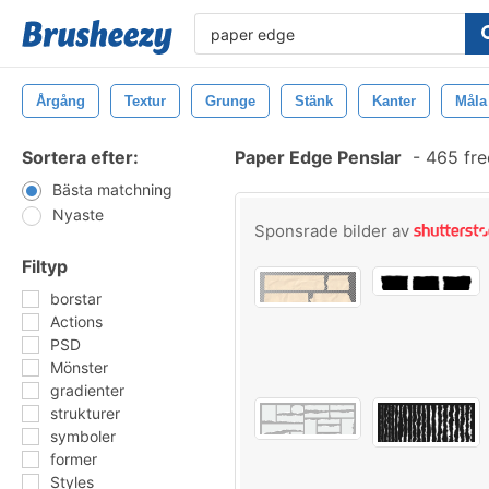
Årgång
Textur
Grunge
Stänk
Kanter
Måla
Sortera efter:
Paper Edge Penslar
-
465 fre
Bästa matchning
Nyaste
Sponsrade bilder av
Filtyp
borstar
Actions
PSD
Mönster
gradienter
strukturer
symboler
former
Styles