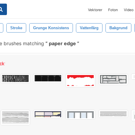
Vektorer
Foton
Video
Stroke
Grunge Konsistens
Vattenfärg
Bakgrund
e brushes matching
paper edge