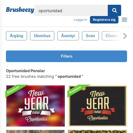
lose
Logga in
Registrera sig
Årgång
Utomhus
Äventyr
Scen
Chans
Ha
Filters
Oportunidad Penslar
22 free brushes matching
oportunidad