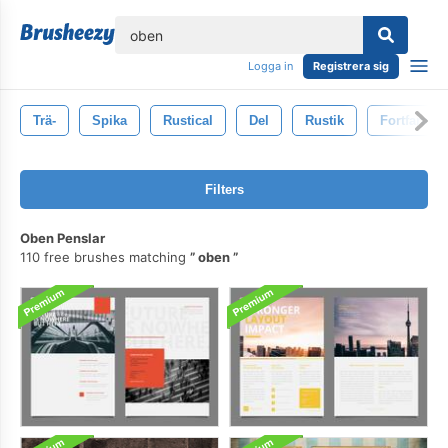
lose
Logga in
Registrera sig
Trä-
Spika
Rustical
Del
Rustik
Fortfarand
Filters
Oben Penslar
110 free brushes matching
oben