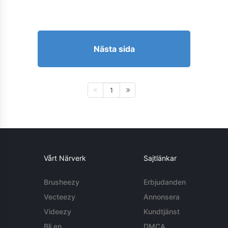
Nästa sida
1
Vårt Närverk
Sajtlänkar
Brusheezy
Erbjudanden
Vecteezy
Annonsera
Videezy
Kundtjänst
Bli en
DMCA