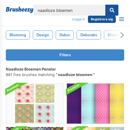
lose
Logga in
Registrera sig
Blommig
Design
Dekor
Dekorativ
Blomma
Filters
Naadloze Bloemen Penslar
881 free brushes matching
naadloze bloemen