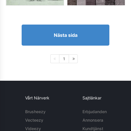
Nästa sida
1
Vårt Närverk
Sajtlänkar
Brusheezy
Erbjudanden
Vecteezy
Annonsera
Videezy
Kundtjänst