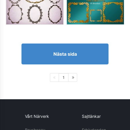
Nästa sida
1
Vårt Närverk
Sajtlänkar
Brusheezy
Erbjudanden