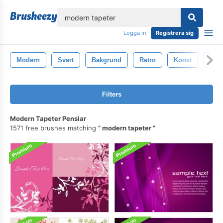
lose
Logga in
Registrera sig
Modern
Svart
Bakgrund
Retro
Konst
Text
Filters
Modern Tapeter Penslar
1571 free brushes matching
modern tapeter