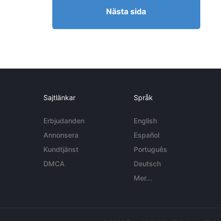
Nästa sida
Sajtlänkar
Språk
Erbjudanden
English
Annonsera
Español
Kundtjänst
Português
DMCA
Deutsch
Mer...