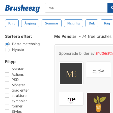
Kniv
Årgång
Sommar
Naturlig
Duk
Råg
Sortera efter:
Me Penslar
-
74 free brushes
Bästa matchning
Nyaste
Sponsrade bilder av
Filtyp
borstar
Actions
PSD
Mönster
gradienter
strukturer
symboler
former
Styles