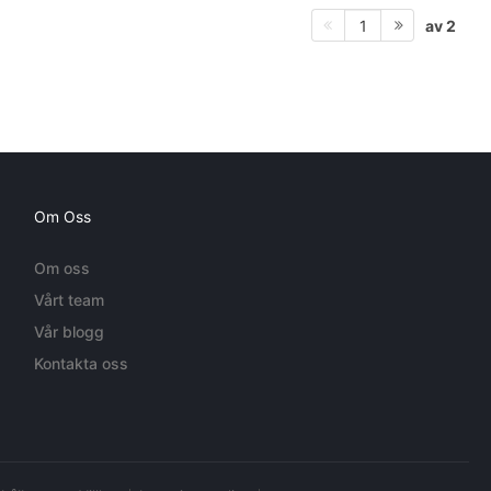
av 2
1
Om Oss
Om oss
Vårt team
Vår blogg
Kontakta oss