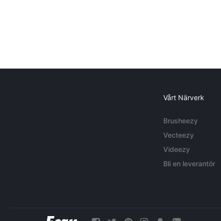
Vårt Närverk
Brusheezy
Vecteezy
Videezy
Bli en leverantör