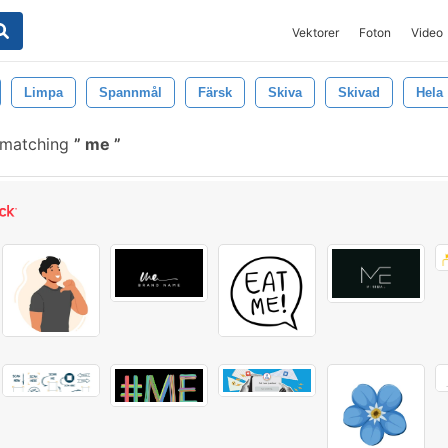
Vektorer
Foton
Video
Limpa
Spannmål
Färsk
Skiva
Skivad
Hela
 matching
me