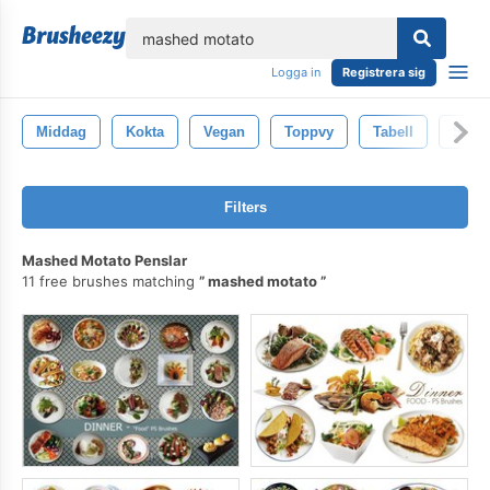
lose
Logga in
Registrera sig
Middag
Kokta
Vegan
Toppvy
Tabell
Spagh
Filters
Mashed Motato Penslar
11 free brushes matching
mashed motato