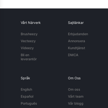
Vårt Närverk
Sajtlänkar
Brusheezy
Erbjudanden
Vecteezy
Annonsera
Videezy
Kundtjänst
Bli en
DMCA
leverantör
Språk
Om Oss
English
Om oss
Español
Vårt team
Português
Vår blogg