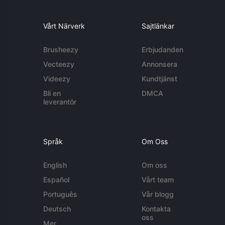
Vårt Närverk
Sajtlänkar
Brusheezy
Erbjudanden
Vecteezy
Annonsera
Videezy
Kundtjänst
Bli en
DMCA
leverantör
Språk
Om Oss
English
Om oss
Español
Vårt team
Português
Vår blogg
Deutsch
Kontakta
oss
Mer...