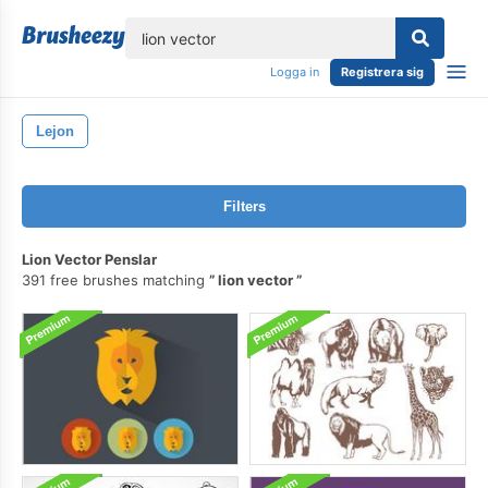
lose
Logga in
Registrera sig
Lejon
Filters
Lion Vector Penslar
391 free brushes matching
lion vector