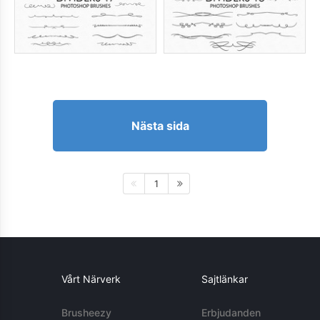
Nästa sida
1
Vårt Närverk
Sajtlänkar
Brusheezy
Erbjudanden