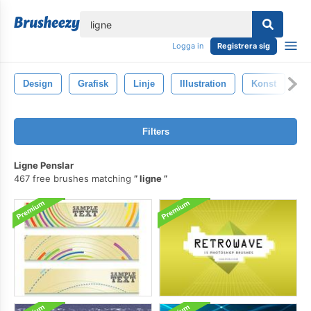
lose
Logga in
Registrera sig
Design
Grafisk
Linje
Illustration
Konst
De
Filters
Ligne Penslar
467 free brushes matching
ligne