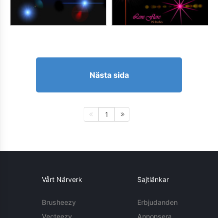
Nästa sida
1
Vårt Närverk
Sajtlänkar
Brusheezy
Erbjudanden
Vecteezy
Annonsera