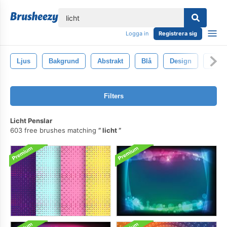
lose
Logga in
Registrera sig
Ljus
Bakgrund
Abstrakt
Blå
Design
Gnist
Filters
Licht Penslar
603 free brushes matching
licht