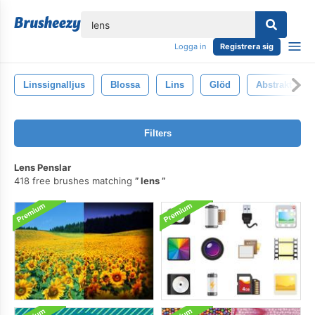
lose
Logga in
Registrera sig
Linssignalljus
Blossa
Lins
Glöd
Abstrakt
Filters
Lens Penslar
418 free brushes matching
lens