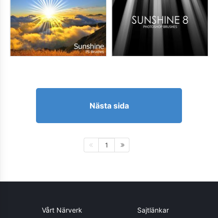
Nästa sida
1
Vårt Närverk
Sajtlänkar