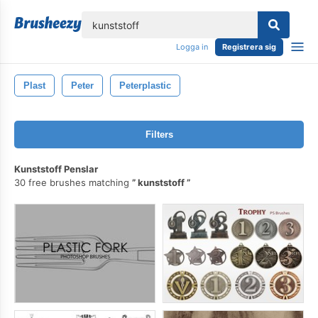
lose
Logga in
Registrera sig
Plast
Peter
Peterplastic
Filters
Kunststoff Penslar
30 free brushes matching
kunststoff