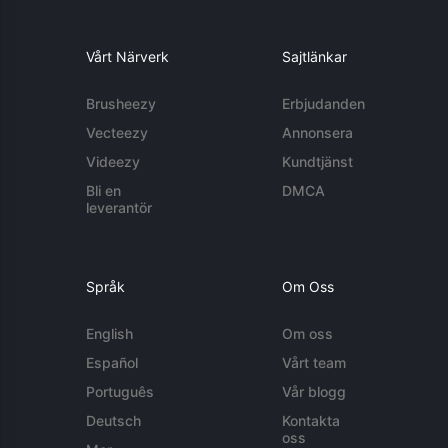
Vårt Närverk
Sajtlänkar
Brusheezy
Erbjudanden
Vecteezy
Annonsera
Videezy
Kundtjänst
Bli en
DMCA
leverantör
Språk
Om Oss
English
Om oss
Español
Vårt team
Português
Vår blogg
Deutsch
Kontakta
oss