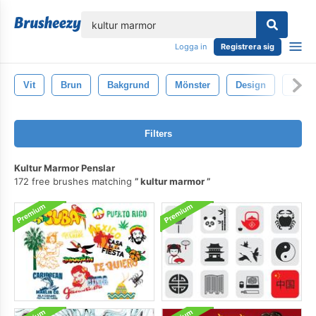
lose
Logga in
Registrera sig
Vit
Brun
Bakgrund
Mönster
Design
Yta
Filters
Kultur Marmor Penslar
172 free brushes matching
kultur marmor