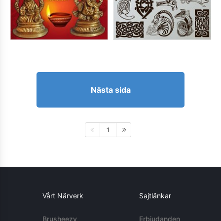
Nästa sida
1
Vårt Närverk
Sajtlänkar
Brusheezy
Erbjudanden