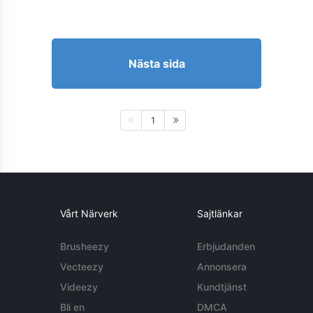
Nästa sida
1
Vårt Närverk
Sajtlänkar
Brusheezy
Erbjudanden
Vecteezy
Annonsera
Videezy
Kundtjänst
Bli en
DMCA