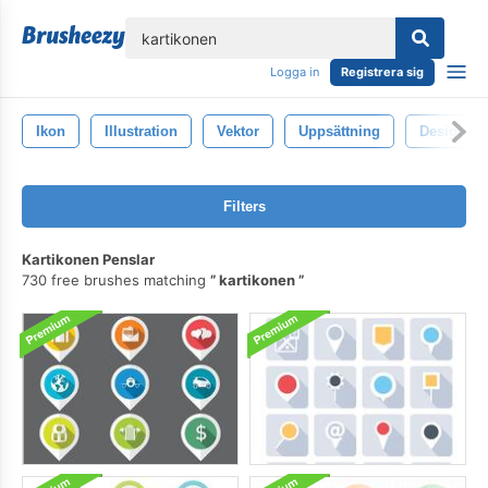
lose
Logga in
Registrera sig
Ikon
Illustration
Vektor
Uppsättning
Design
Filters
Kartikonen Penslar
730 free brushes matching
kartikonen