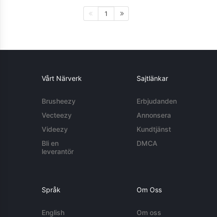
1
Vårt Närverk
Sajtlänkar
Brusheezy
Erbjudanden
Vecteezy
Annonsera
Videezy
Kundtjänst
Bli en
DMCA
leverantör
Språk
Om Oss
English
Om oss