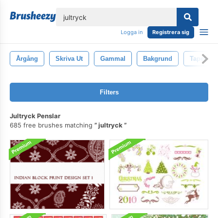
lose
Logga in
Registrera sig
Årgång
Skriva Ut
Gammal
Bakgrund
Tapet
Filters
Jultryck Penslar
685 free brushes matching
jultryck