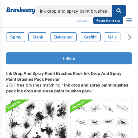
lose
Logga in
Registrera sig
Spray
Stänk
Bakgrund
Graffiti
Måla
Stän
Filters
Ink Drop And Spray Paint Brushes Pack Ink Drop And Spray
Paint Brushes Pack Penslar
2797 free brushes matching
ink drop and spray paint brushes
pack ink drop and spray paint brushes pack