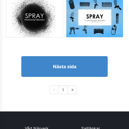
Nästa sida
1
Vårt Närverk
Sajtlänkar