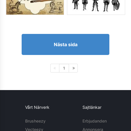
Nästa sida
1
Vårt Närverk
Sajtlänkar
Brusheezy
Erbjudanden
Vecteezy
Annonsera