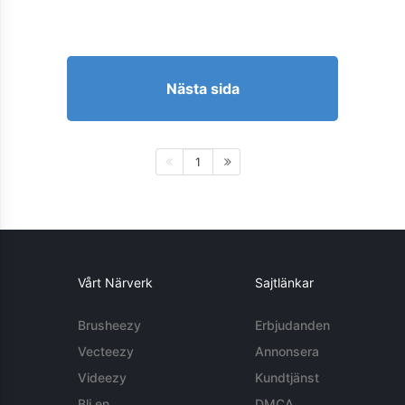
Nästa sida
1
Vårt Närverk
Sajtlänkar
Brusheezy
Erbjudanden
Vecteezy
Annonsera
Videezy
Kundtjänst
Bli en
DMCA