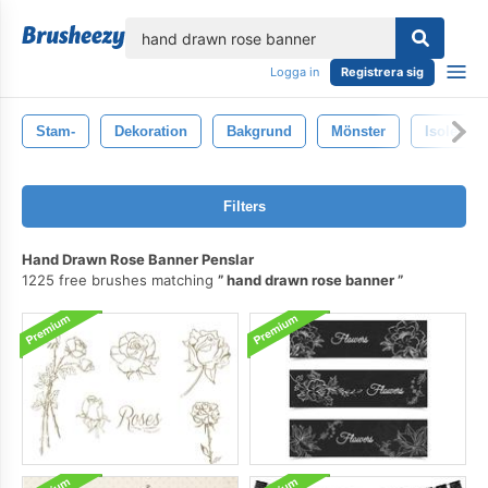
lose
Logga in
Registrera sig
Stam-
Dekoration
Bakgrund
Mönster
Isolerat
Filters
Hand Drawn Rose Banner Penslar
1225 free brushes matching
hand drawn rose banner