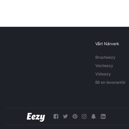
Vårt Närverk
Brusheezy
Vecteezy
Videezy
Bli en leverantör