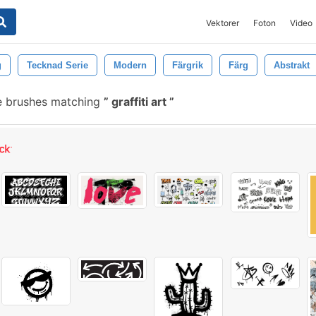
Vektorer
Foton
Video
g
Tecknad Serie
Modern
Färgrik
Färg
Abstrakt
e brushes matching
graffiti art