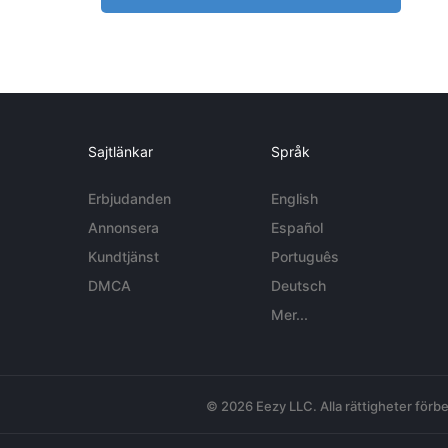
Sajtlänkar
Språk
Erbjudanden
English
Annonsera
Español
Kundtjänst
Português
DMCA
Deutsch
Mer...
© 2026 Eezy LLC. Alla rättigheter förbe