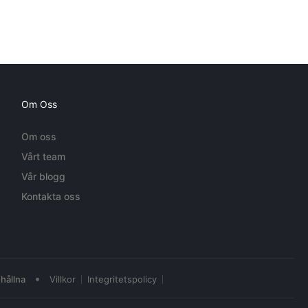
Om Oss
Om oss
Vårt team
Vår blogg
Kontakta oss
•
hållna
Villkor
Integritetspolicy