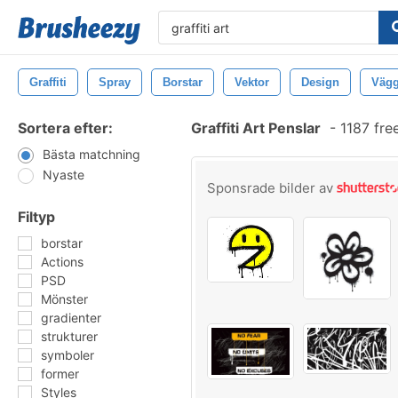
Graffiti
Spray
Borstar
Vektor
Design
Väg
Sortera efter:
Graffiti Art Penslar
-
1187 fre
Bästa matchning
Nyaste
Sponsrade bilder av
Filtyp
borstar
Actions
PSD
Mönster
gradienter
strukturer
symboler
former
Styles