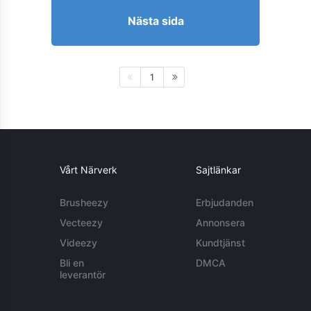
Nästa sida
1
Vårt Närverk
Sajtlänkar
Brusheezy
Erbjudanden
Vecteezy
Annonsera
Videezy
Kundtjänst
Bli en
DMCA
leverantör