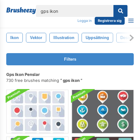
lose
Logga in
Registrera sig
Ikon
Vektor
Illustration
Uppsättning
Design
Filters
Gps Ikon Penslar
730 free brushes matching
gps ikon