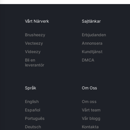
Vårt Närverk
Sajtlänkar
Brusheezy
Erbjudanden
Vecteezy
Annonsera
Videezy
Kundtjänst
Bli en
DMCA
leverantör
Språk
Om Oss
English
Om oss
Español
Vårt team
Português
Vår blogg
Deutsch
Kontakta