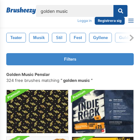
lose
Logga in
Registrera sig
Teater
Musik
Stil
Fest
Gyllene
Guld-
Filters
Golden Music Penslar
324 free brushes matching
golden music