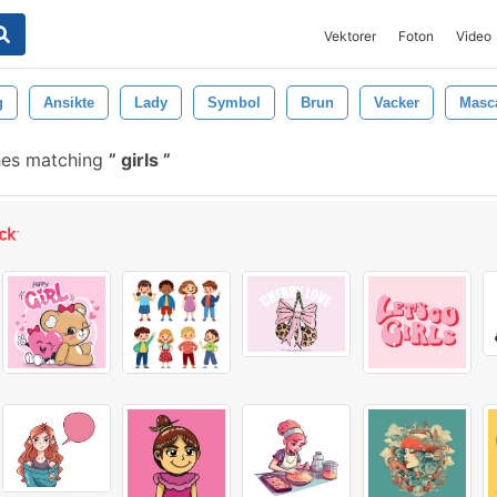
Vektorer
Foton
Video
g
Ansikte
Lady
Symbol
Brun
Vacker
Masc
hes matching
girls