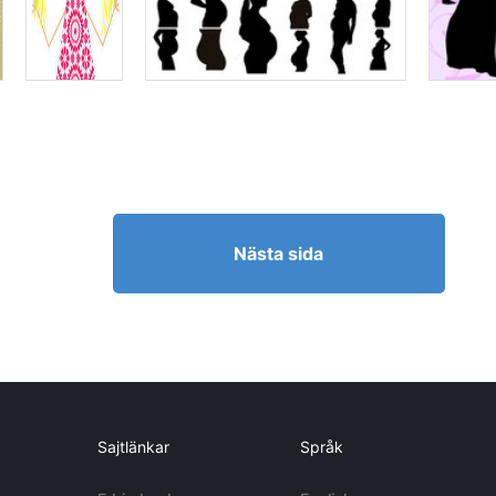
Nästa sida
Sajtlänkar
Språk