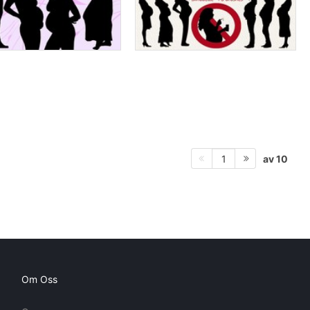
av 10
1
Om Oss