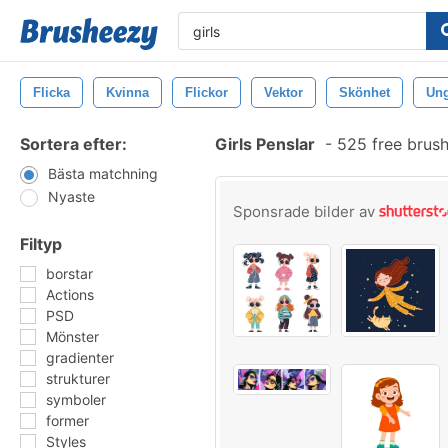
Flicka
Kvinna
Flickor
Vektor
Skönhet
Un
Sortera efter:
Girls Penslar
-
525 free brus
Bästa matchning
Nyaste
Sponsrade bilder av
Filtyp
borstar
Actions
PSD
Mönster
gradienter
strukturer
symboler
former
Styles