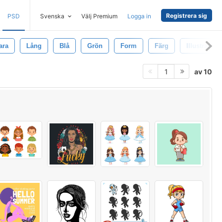
Registrera sig
PSD
Svenska
Välj Premium
Logga in
ara
Lång
Blå
Grön
Form
Färg
Illustration
av 10
1