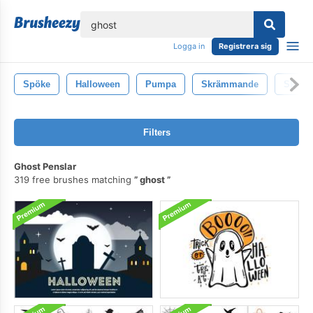
lose
Logga in
Registrera sig
Spöke
Halloween
Pumpa
Skrämmande
Skräck
Filters
Ghost Penslar
319 free brushes matching
ghost