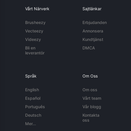
Vårt Närverk
Sajtlänkar
Brusheezy
Erbjudanden
Vecteezy
Annonsera
Videezy
Kundtjänst
Bli en
DMCA
leverantör
Språk
Om Oss
English
Om oss
Español
Vårt team
Português
Vår blogg
Deutsch
Kontakta
oss
Mer...