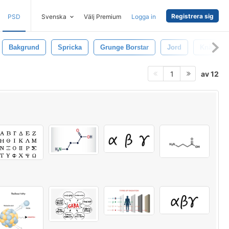
Registrera sig
PSD
Svenska
Välj Premium
Logga in
Bakgrund
Spricka
Grunge Borstar
Jord
Knäckt
av 12
1