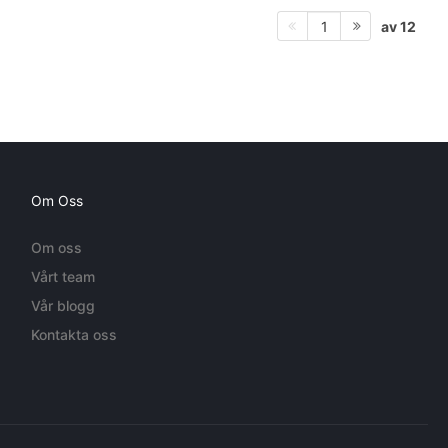
av 12
1
Om Oss
Om oss
Vårt team
Vår blogg
Kontakta oss