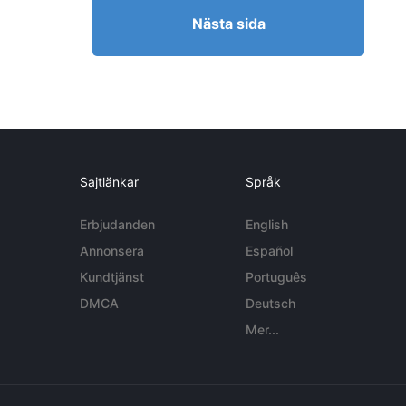
Nästa sida
Sajtlänkar
Språk
Erbjudanden
English
Annonsera
Español
Kundtjänst
Português
DMCA
Deutsch
Mer...