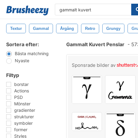
Textur
Gammal
Årgång
Retro
Grungy
Gr
Sortera efter:
Gammalt Kuvert Penslar
-
573
Bästa matchning
Nyaste
Sponsrade bilder av
Filtyp
borstar
Actions
PSD
Mönster
gradienter
strukturer
symboler
former
Styles