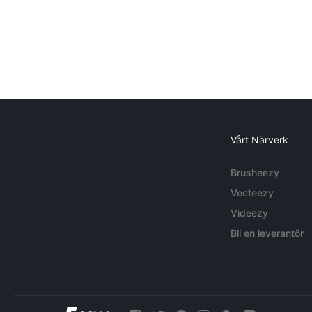
Vårt Närverk
Brusheezy
Vecteezy
Videezy
Bli en leverantör