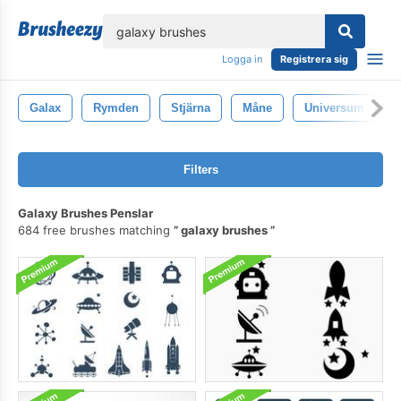
lose
Logga in
Registrera sig
Galax
Rymden
Stjärna
Måne
Universum
Filters
Galaxy Brushes Penslar
684 free brushes matching
galaxy brushes