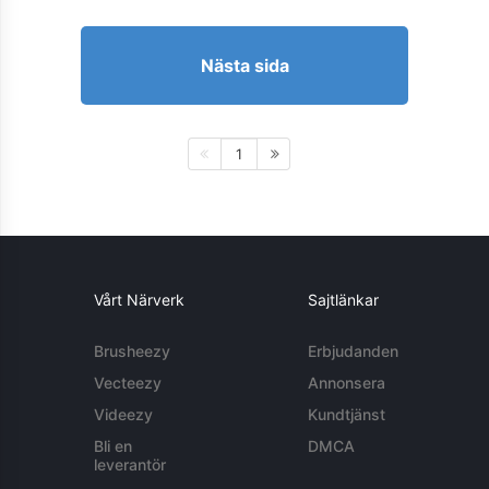
Nästa sida
1
Vårt Närverk
Sajtlänkar
Brusheezy
Erbjudanden
Vecteezy
Annonsera
Videezy
Kundtjänst
Bli en
DMCA
leverantör