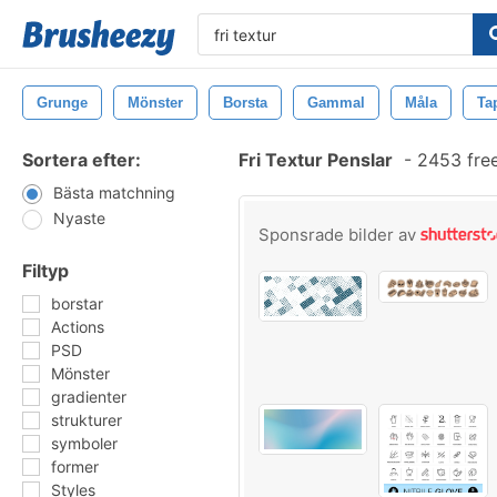
Grunge
Mönster
Borsta
Gammal
Måla
Ta
Sortera efter:
Fri Textur Penslar
-
2453 fre
Bästa matchning
Nyaste
Sponsrade bilder av
Filtyp
borstar
Actions
PSD
Mönster
gradienter
strukturer
symboler
former
Styles