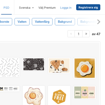
Registrera sig
PSD
Svenska
Välj Premium
Logga in
borste
Vatten
Vattenfärg
Bakgrund
Bakgrundsstrukt
av 47
1