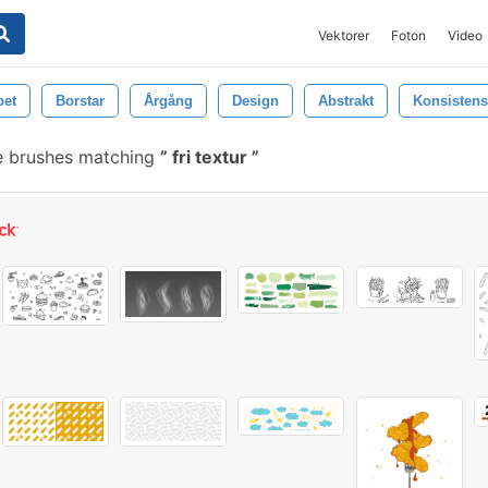
Vektorer
Foton
Video
pet
Borstar
Årgång
Design
Abstrakt
Konsistens
e brushes matching
fri textur