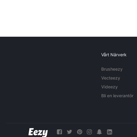
Vårt Närverk
Brusheezy
Vecteezy
Videezy
Bli en leverantör