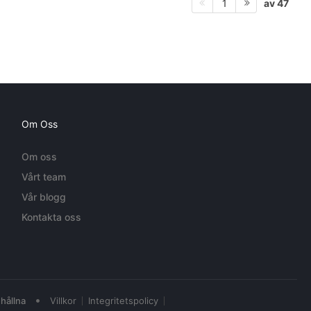
av 47
1
Om Oss
Om oss
Vårt team
Vår blogg
Kontakta oss
•
hållna
Villkor
Integritetspolicy