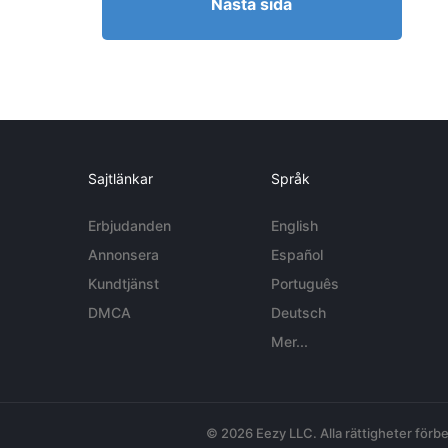
Nästa sida
Sajtlänkar
Språk
Erbjudanden
English
Annonsera
Español
Kundtjänst
Português
DMCA
Deutsch
Mer...
© 2026 Eezy LLC. Alla rättigheter förbe