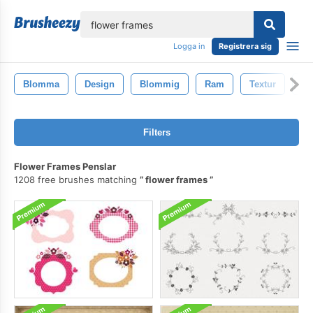
lose
Logga in
Registrera sig
Blomma
Design
Blommig
Ram
Textur
Mö
Filters
Flower Frames Penslar
1208 free brushes matching
flower frames