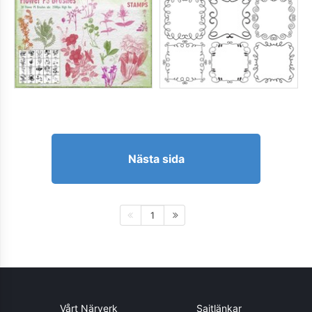
Nästa sida
1
Vårt Närverk
Sajtlänkar