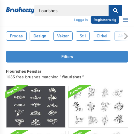
lose
Logga in
Registrera sig
Frodas
Design
Vektor
Stil
Cirkel
Abstrakt
Filters
Flourishes Penslar
1635 free brushes matching
flourishes