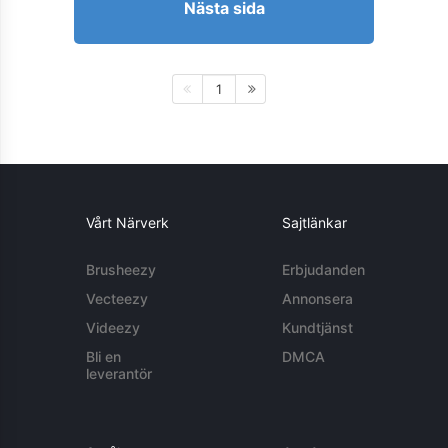
Nästa sida
1
Vårt Närverk
Sajtlänkar
Brusheezy
Erbjudanden
Vecteezy
Annonsera
Videezy
Kundtjänst
Bli en
DMCA
leverantör