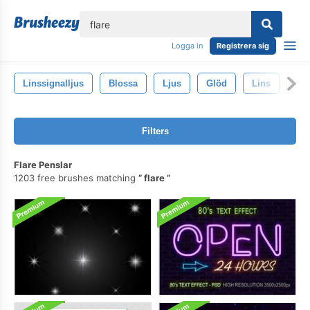
lose
Logga in
Registrera sig
Linssignalljus
Blossa
Ljus
Glöd
Lins
Abs
Filters
Flare Penslar
1203 free brushes matching
flare