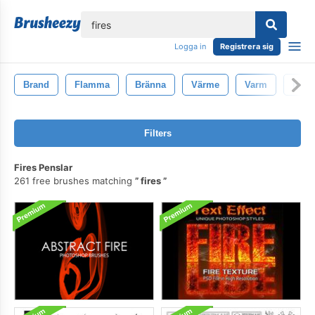
lose
Logga in
Registrera sig
Brand
Flamma
Bränna
Värme
Varm
Infer
Filters
Fires Penslar
261 free brushes matching
fires