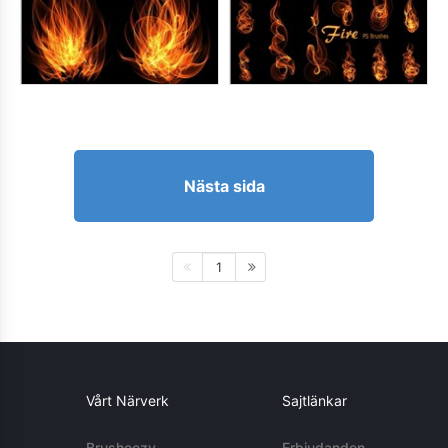
Nästa sida
1
Vårt Närverk
Sajtlänkar
Brusheezy
Erbjudanden