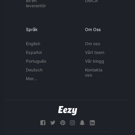
Bli en
DMCA
leverantör
Språk
Om Oss
English
Om oss
Español
Vårt team
Português
Vår blogg
Deutsch
Kontakta
oss
Mer...