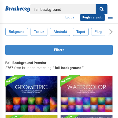
lose
Logga in
Registrera sig
Bakgrund
Textur
Abstrakt
Tapet
Färg
Des
Filters
Fall Background Penslar
2767 free brushes matching
fall background