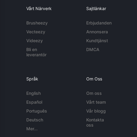
Vårt Närverk
Sajtlänkar
Brusheezy
Erbjudanden
Vecteezy
Annonsera
Videezy
Kundtjänst
Bli en
DMCA
leverantör
Språk
Om Oss
English
Om oss
Español
Vårt team
Português
Vår blogg
Deutsch
Kontakta
oss
Mer...