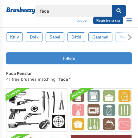
lose
Logga in
Registrera sig
Kniv
Dolk
Sabel
Dåtid
Gammal
Metallisk
Filters
Faca Penslar
41 free brushes matching
faca