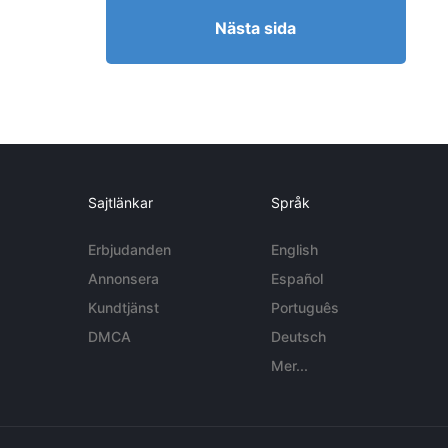
Nästa sida
Sajtlänkar
Språk
Erbjudanden
English
Annonsera
Español
Kundtjänst
Português
DMCA
Deutsch
Mer...