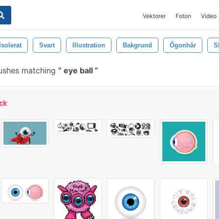
Vektorer
Foton
Video
Isolerat
Svart
Illustration
Bakgrund
Ögonhår
S
rushes matching
eye ball