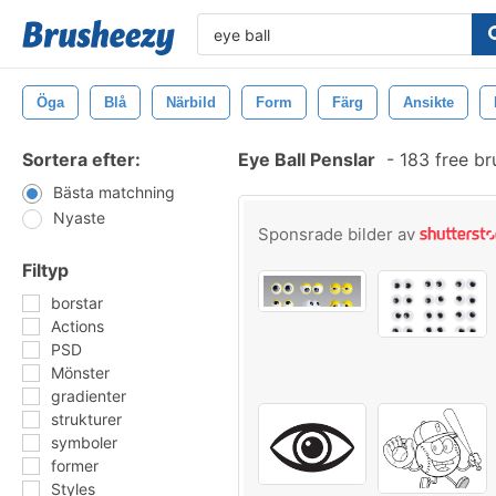
Öga
Blå
Närbild
Form
Färg
Ansikte
Sortera efter:
Eye Ball Penslar
-
183 free b
Bästa matchning
Nyaste
Sponsrade bilder av
Filtyp
borstar
Actions
PSD
Mönster
gradienter
strukturer
symboler
former
Styles