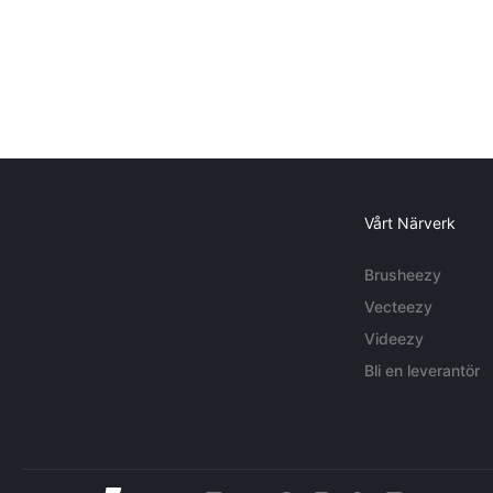
Vårt Närverk
Brusheezy
Vecteezy
Videezy
Bli en leverantör