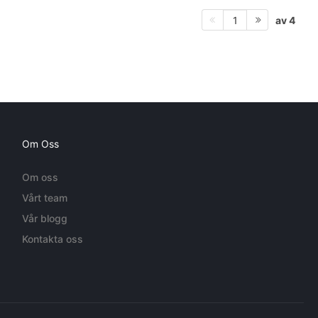
av 4
1
Om Oss
Om oss
Vårt team
Vår blogg
Kontakta oss