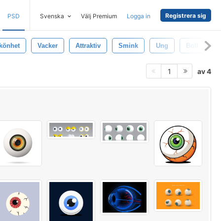
Registrera sig
PSD
Svenska
Välj Premium
Logga in
könhet
Vacker
Attraktiv
Smink
Ung
Boll
B
av 4
1