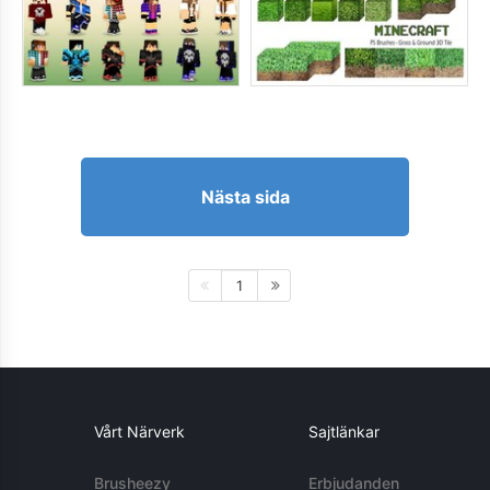
Nästa sida
1
Vårt Närverk
Sajtlänkar
Brusheezy
Erbjudanden