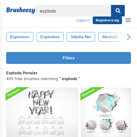
lose
Logga in
Registrera sig
Explosion
Explodera
Stänka Ner
Abstrakt
Krea
Filters
Explode Penslar
455 free brushes matching
explode