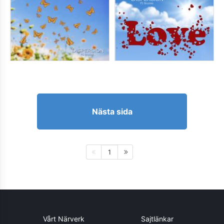
Nästa sida
1
Vårt Närverk
Sajtlänkar