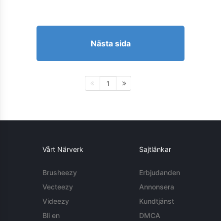
Nästa sida
1
Vårt Närverk
Sajtlänkar
Brusheezy
Erbjudanden
Vecteezy
Annonsera
Videezy
Kundtjänst
Bli en
DMCA