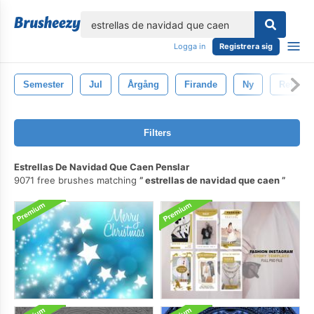
lose
Logga in
Registrera sig
Semester
Jul
Årgång
Firande
Ny
Retro
Filters
Estrellas De Navidad Que Caen Penslar
9071 free brushes matching
estrellas de navidad que caen