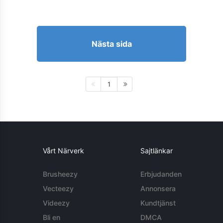
Nästa sida
1
Vårt Närverk
Sajtlänkar
Brusheezy
Erbjudanden
Vecteezy
Annonsera
Videezy
Kundtjänst
Bli en
DMCA