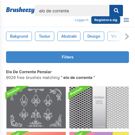
lose
Logga in
Registrera sig
Bakgrund
Textur
Abstrakt
Design
Vit
Mön
Filters
Elo De Corrente Penslar
9029 free brushes matching
elo de corrente