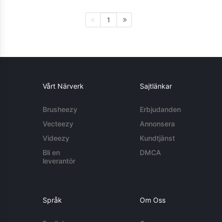
1
Vårt Närverk
Sajtlänkar
Brusheezy
Erbjudanden
Vecteezy
Annonsera
Videezy
Kundtjänst
Bli en
DMCA
leverantör
Språk
Om Oss