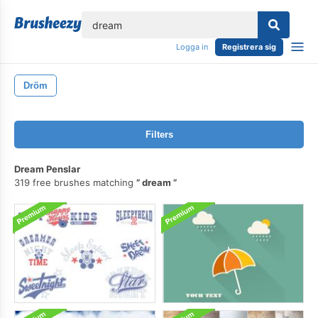
lose
Logga in
Registrera sig
Dröm
Filters
Dream Penslar
319 free brushes matching
dream