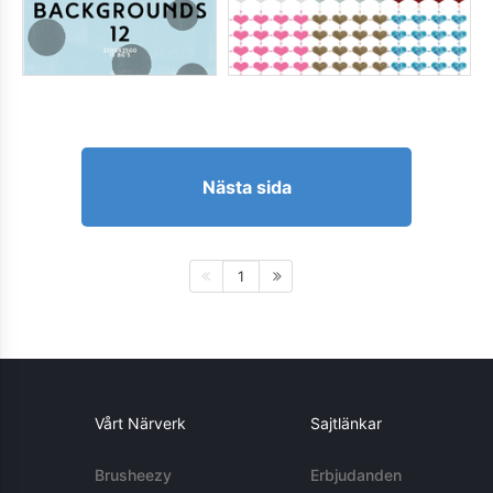
Nästa sida
1
Vårt Närverk
Sajtlänkar
Brusheezy
Erbjudanden