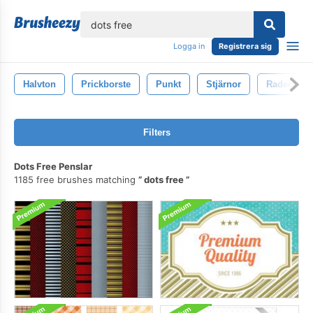
lose
Logga in
Registrera sig
Halvton
Prickborste
Punkt
Stjärnor
Rader
Filters
Dots Free Penslar
1185 free brushes matching
dots free