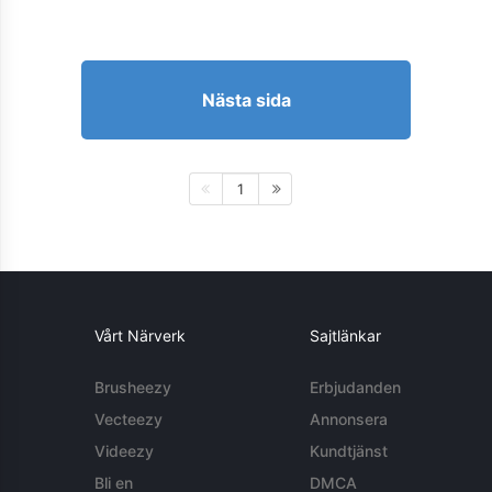
Nästa sida
1
Vårt Närverk
Sajtlänkar
Brusheezy
Erbjudanden
Vecteezy
Annonsera
Videezy
Kundtjänst
Bli en
DMCA