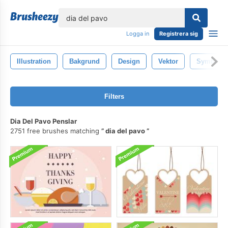
lose
Logga in
Registrera sig
Illustration
Bakgrund
Design
Vektor
Symbol
Filters
Dia Del Pavo Penslar
2751 free brushes matching
dia del pavo