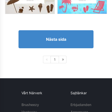
Nästa sida
1
Vårt Närverk
Sajtlänkar
Brusheezy
Erbjudanden
Vecteezy
Annonsera