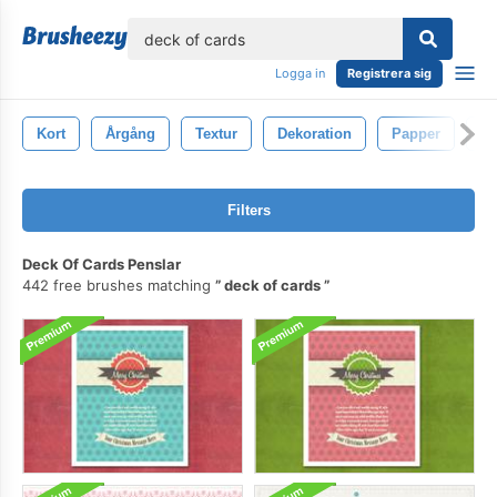
lose
Logga in
Registrera sig
Kort
Årgång
Textur
Dekoration
Papper
De
Filters
Deck Of Cards Penslar
442 free brushes matching
deck of cards