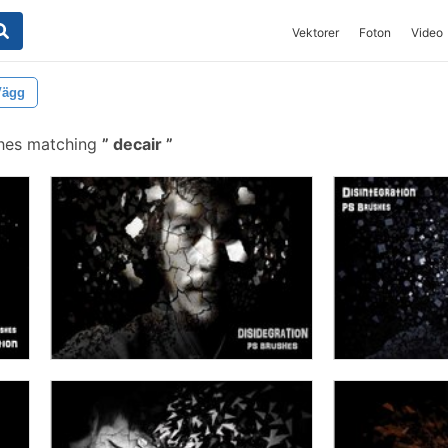
Vektorer
Foton
Video
Vägg
hes matching
decair