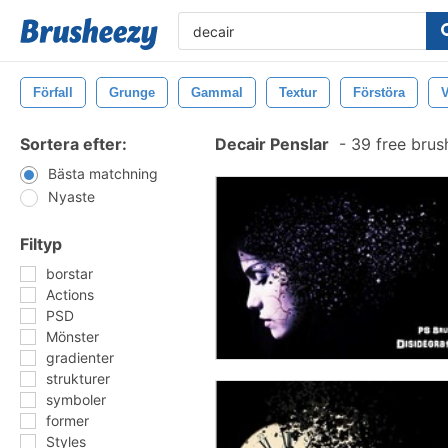
Förfall
Grunge
Gammal
Textur
Förstöra
Sortera efter:
Decair Penslar
-
39 free brus
Bästa matchning
Nyaste
Filtyp
borstar
Actions
PSD
Mönster
gradienter
strukturer
symboler
former
Styles