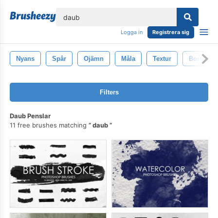
lose
Logga in
Registrera sig
Nyans
Spår
Ojämn
Måla
Textur
Borsta
Filters
Daub Penslar
11 free brushes matching
daub