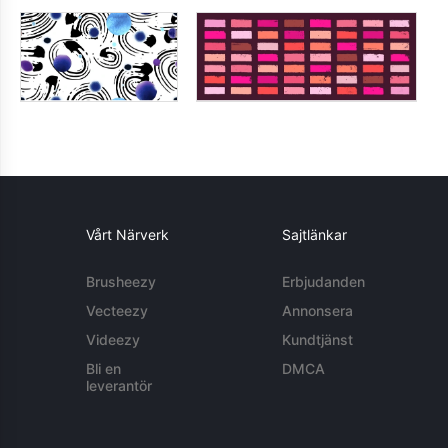
Vårt Närverk
Sajtlänkar
Brusheezy
Erbjudanden
Vecteezy
Annonsera
Videezy
Kundtjänst
Bli en
DMCA
leverantör