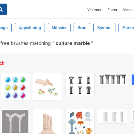
Vektorer
Foton
Video
sign
Uppsättning
Mönster
Brun
Symbol
Marmo
free brushes matching
culture marble