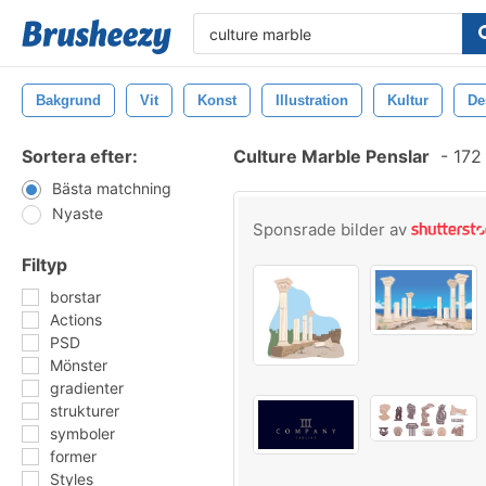
Bakgrund
Vit
Konst
Illustration
Kultur
De
Sortera efter:
Culture Marble Penslar
-
172 
Bästa matchning
Nyaste
Sponsrade bilder av
Filtyp
borstar
Actions
PSD
Mönster
gradienter
strukturer
symboler
former
Styles