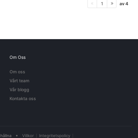
av 4
1
Om Oss
Om oss
Vårt team
Vår blogg
Kontakta oss
•
hållna
Villkor
Integritetspolicy