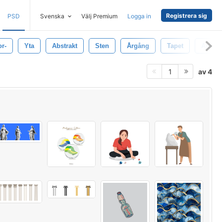
Registrera sig
PSD
Svenska
Välj Premium
Logga in
r-
Yta
Abstrakt
Sten
Årgång
Tapet
Antik
av 4
1