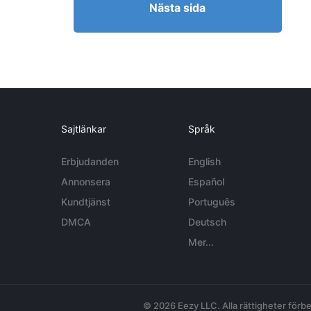
Nästa sida
Sajtlänkar
Språk
Erbjudanden
English
Annonsera
Español
Kundtjänst
Português
DMCA
Deutsch
Mer...
© 2026 Eezy LLC. Alla rättigheter förbe