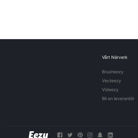
Vårt Närverk
Brusheezy
Vecteezy
Videezy
Bli en leverantör