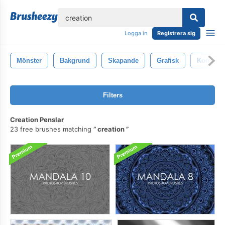
lose
Logga in
Registrera sig
Mönster
Bakgrund
Skapande
Grafisk
Konstnär
Filters
Creation Penslar
23 free brushes matching
creation