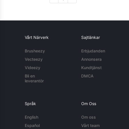
Vårt Närverk
Sajtlänkar
Brusheezy
Erbjudanden
Vecteezy
Annonsera
Videezy
Kundtjänst
Bli en
DMCA
leverantör
Språk
Om Oss
English
Om oss
Español
Vårt team