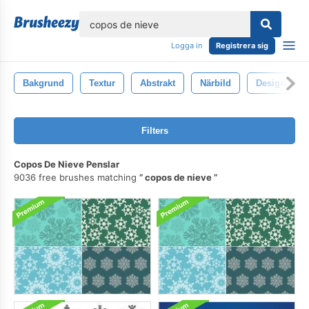
lose
Logga in
Registrera sig
Bakgrund
Textur
Abstrakt
Närbild
Design
Filters
Copos De Nieve Penslar
9036 free brushes matching
copos de nieve