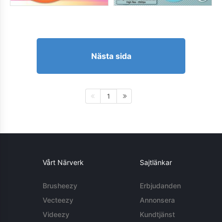
Nästa sida
1
Vårt Närverk
Sajtlänkar
Brusheezy
Erbjudanden
Vecteezy
Annonsera
Videezy
Kundtjänst