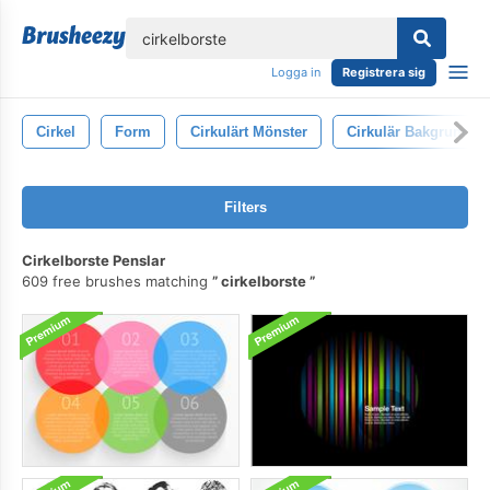
lose
Logga in
Registrera sig
Cirkel
Form
Cirkulärt Mönster
Cirkulär Bakgrund
Filters
Cirkelborste Penslar
609 free brushes matching
cirkelborste