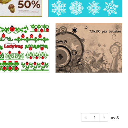
av 8
1