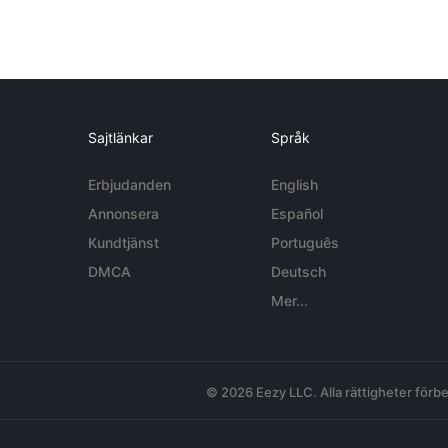
Sajtlänkar
Språk
Erbjudanden
English
Annonsera
Español
Kundtjänst
Português
DMCA
Deutsch
Mer...
© 2026 Eezy LLC. Alla rättigheter förbe