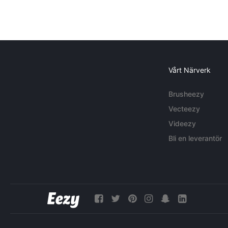
Vårt Närverk
Brusheezy
Vecteezy
Videezy
Bli en leverantör