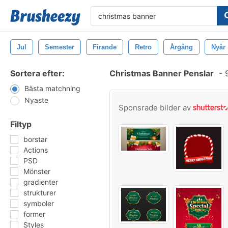
Jul
Semester
Firande
Retro
Årgång
Nyår
Sortera efter:
Christmas Banner Penslar
-
9
Bästa matchning
Nyaste
Sponsrade bilder av
Filtyp
borstar
Actions
PSD
Mönster
gradienter
strukturer
symboler
former
Styles