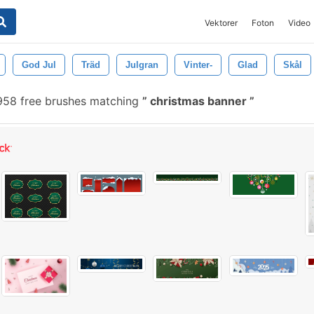
Vektorer
Foton
Video
God Jul
Träd
Julgran
Vinter-
Glad
Skål
58 free brushes matching
christmas banner