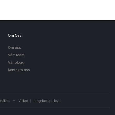
Om Oss
Om oss
Vårt team
Vår blogg
Kontakta oss
•
hållna
Villkor
Integritetspolicy