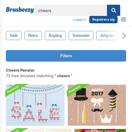
lose
Logga in
Registrera sig
Skål
Retro
Årgång
Semester
Julgran
San
Filters
Cheers Penslar
73 free brushes matching
cheers