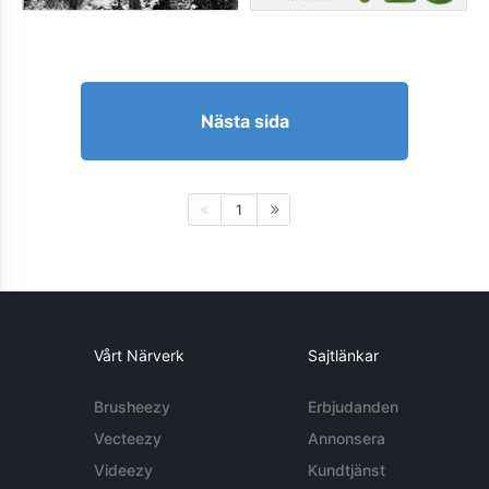
Nästa sida
1
Vårt Närverk
Sajtlänkar
Brusheezy
Erbjudanden
Vecteezy
Annonsera
Videezy
Kundtjänst